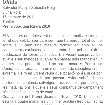
Ullals
Salvador Macip i Sebastià Roig
Lluna Roja
15 de març de 2011
Thriller
Premi Joaquim Ruyra 2010
El Vicent és un adolescent de classe alta molt acostumat a
fer el que vol. El seu pare sent que ha perdut tot el control
sobre ell i pren una mesura radical: enviar-lo a uns
campaments exclusius, famosos entre l'elit pel seu èxit en
reeducació de joves conflictius. En Vicent comprova ben
aviat els seu mètodes, quan el fan passar hores tancat en un
quartet on a penes hi cap i no pot ni moure's. Poc a poc
s'anirà d'anar adaptant a un món malsà de disciplina cruel i
extrema. Pe`ro en Vicent veurà que tot això no és, ni de bon
tros, el pitjos que li pot passar. Aviat sabrà d'unes
misterioses criatures, salvatges i assassines, que assetgen
les instal·lacions. I que els seus companys de campament
són poc més que carn de canó.
Guanyadora del Premi Joaquim Ruyra 2010, Ullals està
escrita a quatre mans i és un thriller adictiu i trepidat inspirat